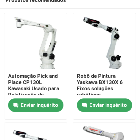
Automação Pick and
Robô de Pintura
Place CP130L
Yaskawa BX130X 6
Kawasaki Usado para
Eixos soluções
Paletização de
robóticas
Para casa
Mercadorias
Enviar inquérito
Enviar inquérito
Produtos
Vídeos