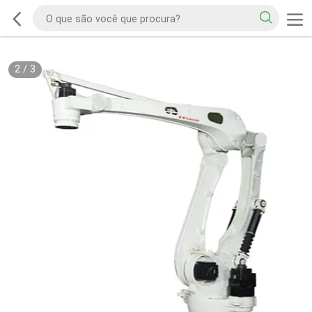
2
/
3