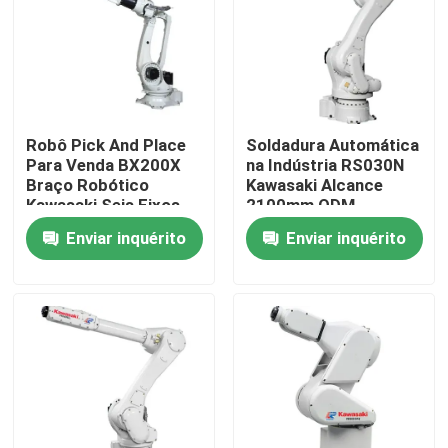
Espetáculo VR
Sobre nós
Robô Pick And Place
Soldadura Automática
Para Venda BX200X
na Indústria RS030N
Visita à fábrica
Braço Robótico
Kawasaki Alcance
Kawasaki Seis Eixos
2100mm ODM
Enviar inquérito
Enviar inquérito
Controle de qualidade
Contacte-nos
Notícias
Casos