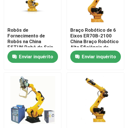
Espetáculo VR
Robôs de
Braço Robótico de 6
Sobre nós
Fornecimento de
Eixos ER70B-2100
Robôs na China
China Braço Robótico
ESTUN Robô de Seis
Alta Eficiência de
Visita à fábrica
Eixos ER170B-2650
Trabalho
Enviar inquérito
Enviar inquérito
Controle de qualidade
Contacte-nos
Notícias
Casos