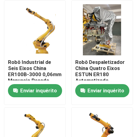
Robô Industrial de
Robô Despaletizador
Seis Eixos China
China Quatro Eixos
ER100B-3000 0,06mm
ESTUN ER180
Manuseio Pesado
Automatizado
Enviar inquérito
Enviar inquérito
Para casa
Produtos
Vídeos