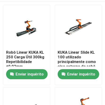
Robô Linear KUKA KL
KUKA Linear Slide KL
250 Carga Útil 300kg
100 utilizado
Repetibilidade
principalmente como
±0,02mm
eixo externo do robô
Para casa
Enviar inquérito
Enviar inquérito
Produtos
Vídeos