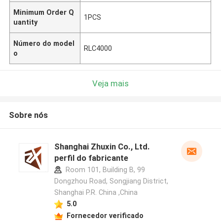
Minimum Order Q
1PCS
uantity
Número do model
RLC4000
o
Veja mais
Sobre nós
Shanghai Zhuxin Co., Ltd.
perfil do fabricante
Room 101, Building B, 99
Dongzhou Road, Songjiang District,
Shanghai P.R. China ,China
5.0
Fornecedor verificado