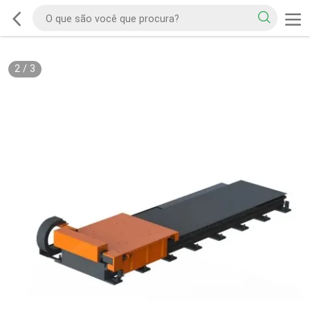
2
/
3