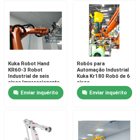
Kuka Robot Hand
Robôs para
KR60-3 Robot
Automação Industrial
Industrial de seis
Kuka Kr180 Robô de 6
eixos Impressionante
eixos
velocidade
Enviar inquérito
Enviar inquérito
Para casa
Produtos
Vídeos