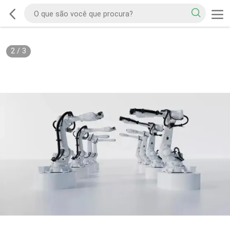
2
/
3