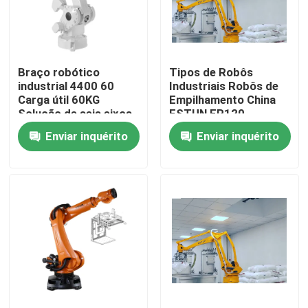
Espetáculo VR
Braço robótico
Tipos de Robôs
Sobre nós
industrial 4400 60
Industriais Robôs de
Carga útil 60KG
Empilhamento China
Solução de seis eixos
ESTUN ER120
Visita à fábrica
Enviar inquérito
Enviar inquérito
Controle de qualidade
Contacte-nos
Notícias
Casos