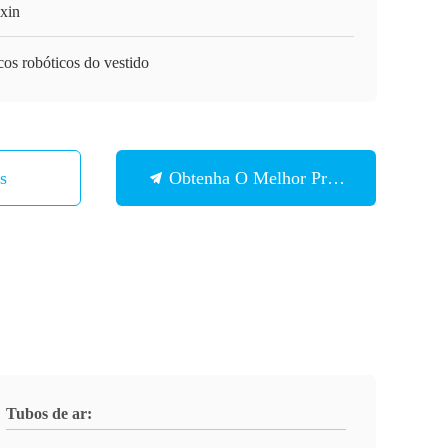
xin
os robóticos do vestido
Nós
Obtenha O Melhor Preço
Tubos de ar: