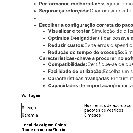
Performance melhorada:
Assegurar o mo
Segurança reforçada:
Criar um ambiente 
Escolher a configuração correta do pacot
Visualizar e testar:
Simulação de dife
Optimize Design:
Identificar possíve
Reduzir custos:
Evite erros dispendio
Redução do tempo de execução:
Sim
Características-chave a procurar no so
Compatibilidade:
Certifique-se de qu
Facilidade de utilização:
Escolha um so
Características avançadas:
Procure r
Capacidades de importação/exporta
Vantagem:
Nós iremos de acordo com
Serviço
pacotes de vestidos.
Garantia
6 meses
Local de origem:
China
Nome da marca
Zhuxin