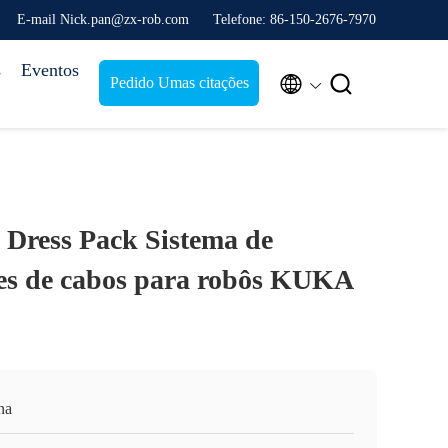
E-mail Nick.pan@zx-rob.com
Telefone: 86-150-2676-7970
s
Eventos


Pedido Umas citações
 Dress Pack Sistema de
es de cabos para robôs KUKA
na