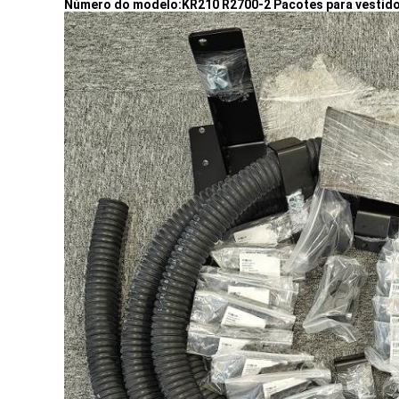
Número do modelo:
KR210 R2700-2 Pacotes para vestid