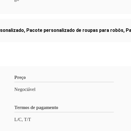
8+
rsonalizado
,
Pacote personalizado de roupas para robôs
,
Pa
Preço
Negociável
Termos de pagamento
L/C, T/T