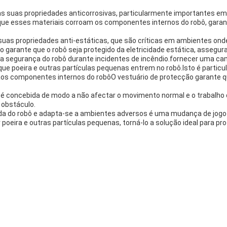
as suas propriedades anticorrosivas, particularmente importantes em
e que esses materiais corroam os componentes internos do robô, gar
suas propriedades anti-estáticas, que são críticas em ambientes onde
 garante que o robô seja protegido da eletricidade estática, assegu
 segurança do robô durante incidentes de incêndio.fornecer uma cam
 que poeira e outras partículas pequenas entrem no robô.Isto é partic
os componentes internos do robôO vestuário de protecção garante que
 é concebida de modo a não afectar o movimento normal e o trabalho 
 obstáculo.
vida do robô e adapta-se a ambientes adversos é uma mudança de jogo
poeira e outras partículas pequenas, torná-lo a solução ideal para 