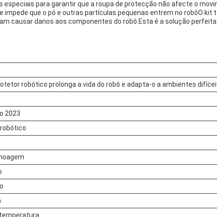
s especiais para garantir que a roupa de protecção não afecte o movi
e impede que o pó e outras partículas pequenas entrem no robôO kit 
sam causar danos aos componentes do robô.Esta é a solução perfeita 
otetor robótico prolonga a vida do robô e adapta-o a ambientes difíce
o 2023
 robótico
moagem
o
vo
a
 temperatura