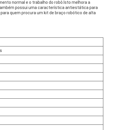
mento normal e o trabalho do robô.Isto melhora a
também possui uma característica antiestática para
para quem procura um kit de braço robótico de alta
is