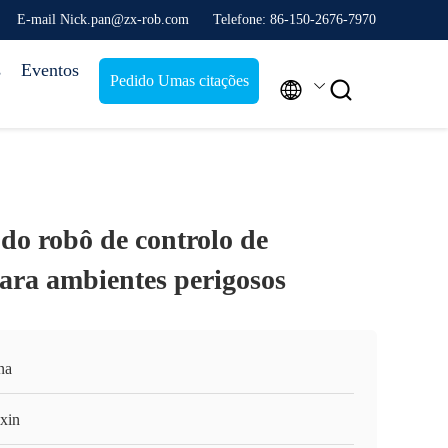
E-mail Nick.pan@zx-rob.com
Telefone: 86-150-2676-7970
s
Eventos
Pedido Umas citações


 do robô de controlo de
ara ambientes perigosos
na
xin