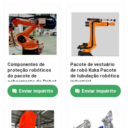
Espetáculo VR
Sobre nós
Visita à fábrica
Componentes de
Pacote de vestuário
proteção robóticos
de robô Kuka Pacote
Controle de qualidade
do pacote de
de tubulação robótica
cabeamento do Robot
industrial
Dress Pack
Contacte-nos
Enviar inquérito
Enviar inquérito
Notícias
Casos